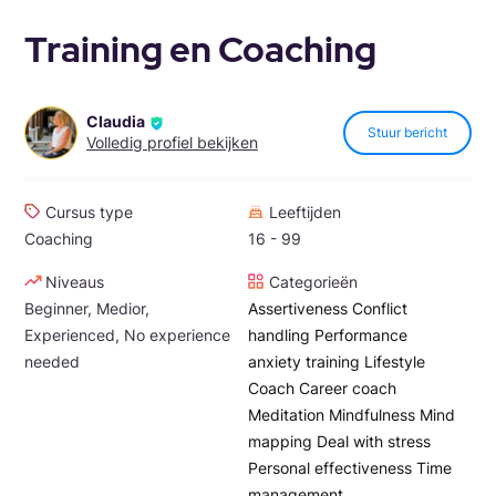
Training en Coaching
Claudia
Stuur bericht
Volledig profiel bekijken
Cursus type
Leeftijden
Coaching
16 - 99
Niveaus
Categorieën
Beginner, Medior,
Assertiveness
Conflict
Experienced, No experience
handling
Performance
needed
anxiety training
Lifestyle
Coach
Career coach
Meditation
Mindfulness
Mind
mapping
Deal with stress
Personal effectiveness
Time
management