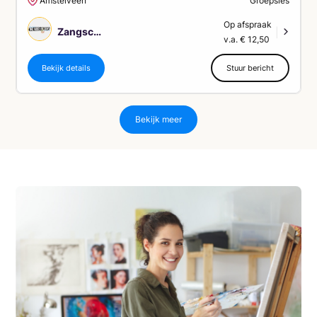
Amstelveen
Groepsles
Op afspraak
Zangschool The Voice Factory
|
v.a. € 12,50
Bekijk details
Stuur bericht
Bekijk meer