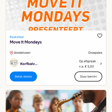
Basketbal
Move it Mondays
Amstelveen
Groepsles
Op afspraak
Korfbalvereniging Oranje Nassau Amstelveen
|
v.a. € 5,00
Bekijk details
Stuur bericht