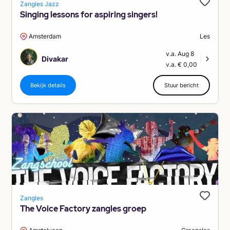
Zangles Jazz
Singing lessons for aspiring singers!
Amsterdam
Les
v.a. Aug 8
Divakar
|
v.a. € 0,00
Bekijk details
Stuur bericht
Zangles
The Voice Factory zangles groep