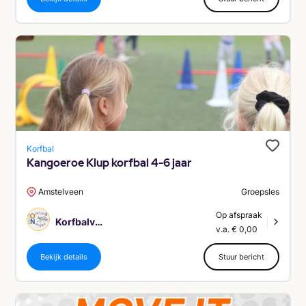
Korfbal
Kangoeroe Klup korfbal 4-6 jaar
Amstelveen
Groepsles
Op afspraak
Korfbalvereniging Oranje Nassau Amstelveen
|
v.a. € 0,00
Bekijk details
Stuur bericht