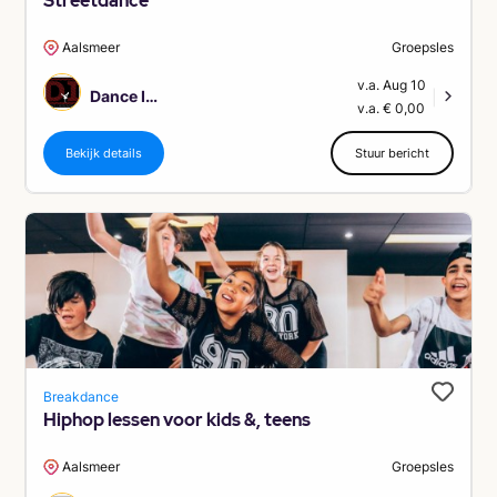
Streetdance
Aalsmeer
Groepsles
v.a. Aug 10
Dance Improvement
|
v.a. € 0,00
Bekijk details
Stuur bericht
Breakdance
Hiphop lessen voor kids &, teens
Aalsmeer
Groepsles