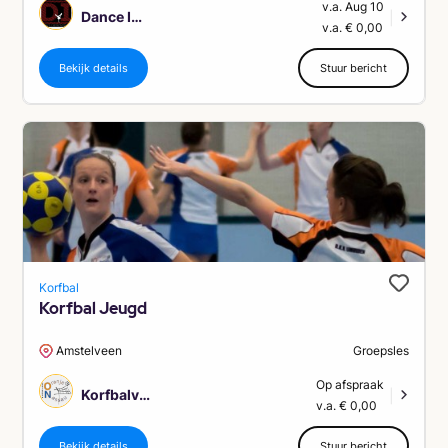
v.a. Aug 10
Dance Improvement
|
v.a. € 0,00
Bekijk details
Stuur bericht
Korfbal
Korfbal Jeugd
Amstelveen
Groepsles
Op afspraak
Korfbalvereniging Oranje Nassau Amstelveen
|
v.a. € 0,00
Bekijk details
Stuur bericht