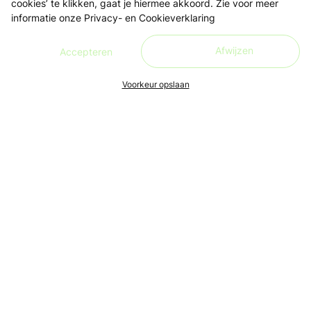
cookies’ te klikken, gaat je hiermee akkoord. Zie voor meer
informatie onze
Privacy- en Cookieverklaring
Afwijzen
Accepteren
Voorkeur opslaan
Ons doel is om leren én lesgeven zo toegankelijk, makkelijk
en leuk mogelijk te maken, voor iedereen. Live en in de buurt.
Aanmelden nieuwsbrief