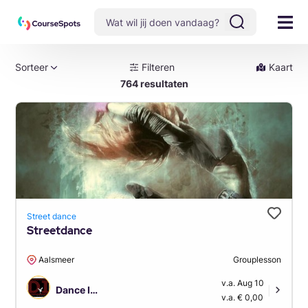
Sorteer
Filteren
Kaart
764 resultaten
Street dance
Streetdance
Aalsmeer
Grouplesson
v.a. Aug 10
Dance Improvement
|
v.a. € 0,00