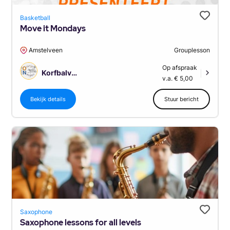
Basketball
Move it Mondays
Amstelveen
Grouplesson
Op afspraak
Korfbalvereniging Oranje Nassau Amstelveen
|
v.a. € 5,00
Bekijk details
Stuur bericht
Saxophone
Saxophone lessons for all levels