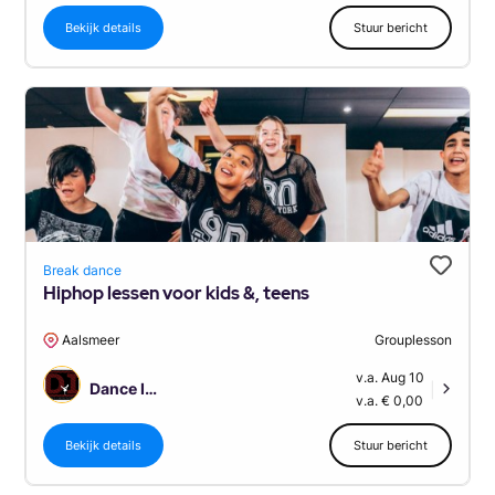
Bekijk details
Stuur bericht
Break dance
Hiphop lessen voor kids &, teens
Aalsmeer
Grouplesson
v.a. Aug 10
Dance Improvement
|
v.a. € 0,00
Bekijk details
Stuur bericht