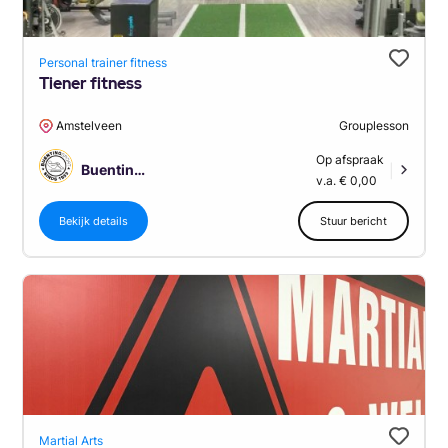
Personal trainer fitness
Tiener fitness
Amstelveen
Grouplesson
Op afspraak
BuentingSport
|
v.a. € 0,00
Bekijk details
Stuur bericht
Martial Arts