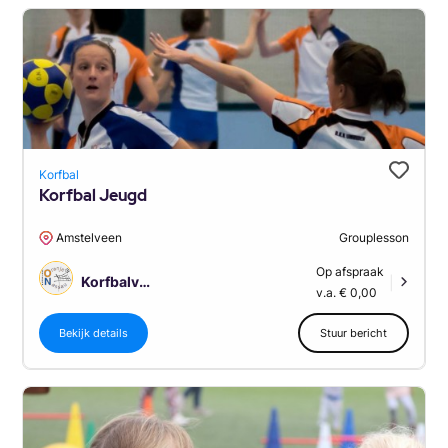
Korfbal
Korfbal Jeugd
Amstelveen
Grouplesson
Op afspraak
Korfbalvereniging Oranje Nassau Amstelveen
|
v.a. € 0,00
Bekijk details
Stuur bericht