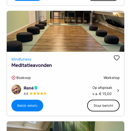
Mindfulness
Meditatieavonden
Boskoop
Workshop
René
Op afspraak
|
v.a. € 15,00
4.8
Bekijk details
Stuur bericht