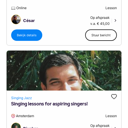
Online
Lesson
Op afspraak
César
|
v.a. € 45,00
Bekijk details
Stuur bericht
Singing Jazz
Singing lessons for aspiring singers!
Amsterdam
Lesson
Op afspraak