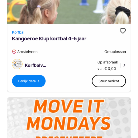
Korfbal
Kangoeroe Klup korfbal 4-6 jaar
Amstelveen
Grouplesson
Op afspraak
Korfbalvereniging Oranje Nassau Amstelveen
|
v.a. € 0,00
Bekijk details
Stuur bericht