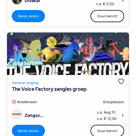
Divakar
|
v.a. € 0,00
Bekijk details
Stuur bericht
General singing
The Voice Factory zangles groep
Amstelveen
Grouplesson
v.a. Aug 10
Zangschool The Voice Factory
|
v.a. € 12,50
Bekijk details
Stuur bericht