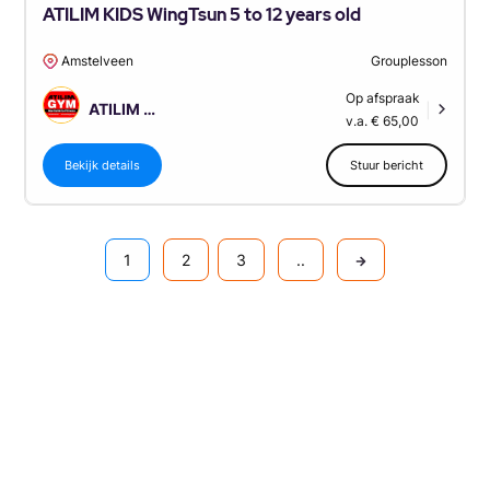
ATILIM KIDS WingTsun 5 to 12 years old
Amstelveen
Grouplesson
Op afspraak
ATILIM GYM-Amstelveen
|
v.a. € 65,00
Bekijk details
Stuur bericht
1
2
3
..