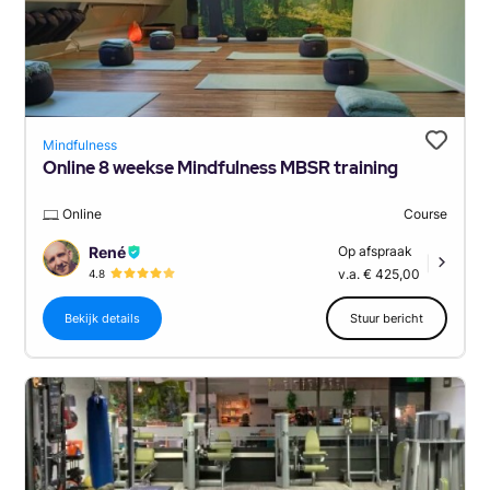
Mindfulness
Online 8 weekse Mindfulness MBSR training
Online
Course
René
Op afspraak
|
v.a. € 425,00
4.8
Bekijk details
Stuur bericht