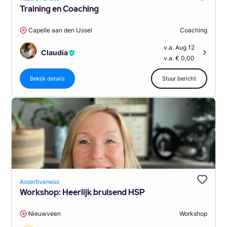
Training en Coaching
Capelle aan den IJssel
Coaching
v.a. Aug 12
Claudia
|
v.a. € 0,00
Bekijk details
Stuur bericht
Assertiveness
Workshop: Heerlijk bruisend HSP
Nieuwveen
Workshop