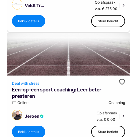
Op afspraak
Veldt Training
|
v.a. € 275,00
Bekijk details
Stuur bericht
Deal with stress
Één-op-één sport coaching: Leer beter
presteren
Online
Coaching
Op afspraak
Jeroen
|
v.a. € 0,00
Bekijk details
Stuur bericht