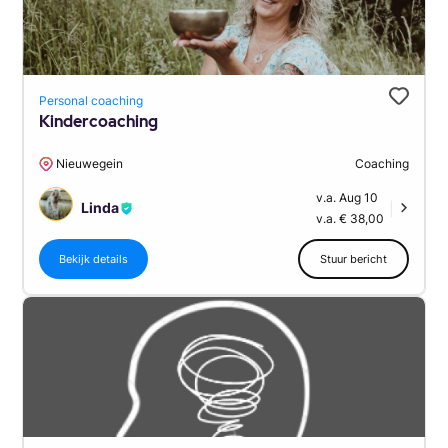
Personal coaching
Kindercoaching
Nieuwegein
Coaching
v.a. Aug 10
Linda
|
v.a. € 38,00
Bekijk details
Stuur bericht