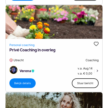
Personal coaching
Privé Coaching in overleg
Utrecht
Coaching
v.a. Aug 14
Verena
|
v.a. € 0,00
Bekijk details
Stuur bericht