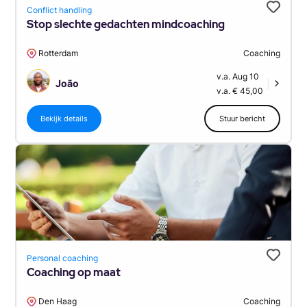
Conflict handling
Stop slechte gedachten mindcoaching
Rotterdam
Coaching
v.a. Aug 10
João
|
v.a. € 45,00
Bekijk details
Stuur bericht
Personal coaching
Coaching op maat
Den Haag
Coaching