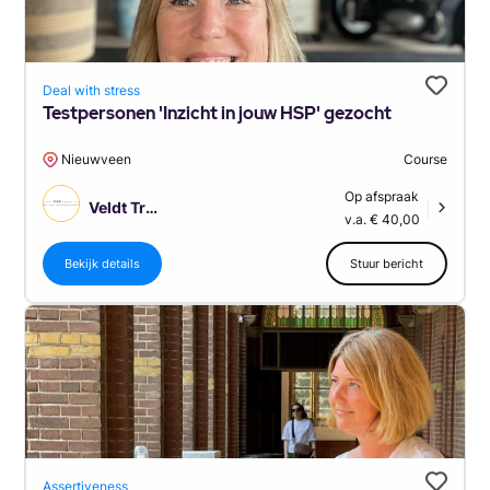
Deal with stress
Testpersonen 'Inzicht in jouw HSP' gezocht
Nieuwveen
Course
Op afspraak
Veldt Training
|
v.a. € 40,00
Bekijk details
Stuur bericht
Assertiveness