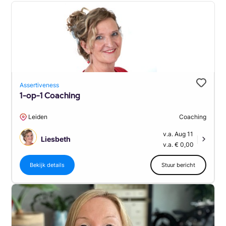
Assertiveness
1-op-1 Coaching
Leiden
Coaching
v.a. Aug 11
Liesbeth
|
v.a. € 0,00
Bekijk details
Stuur bericht