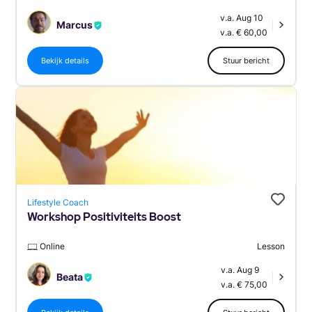
v.a. Aug 10
Marcus
|
v.a. € 60,00
Bekijk details
Stuur bericht
Lifestyle Coach
Workshop Positiviteits Boost
Online
Lesson
v.a. Aug 9
Beata
|
v.a. € 75,00