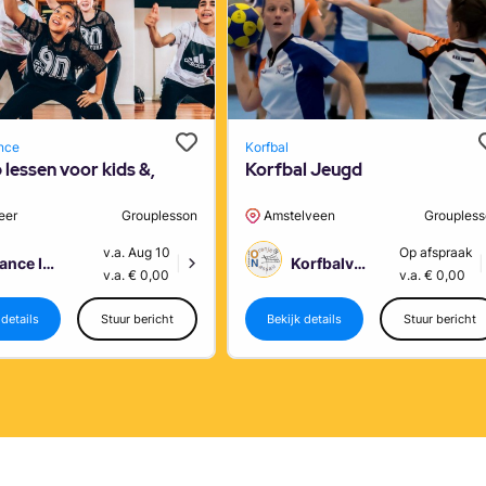
nce
Korfbal
lessen voor kids &,
Korfbal Jeugd
eer
Grouplesson
Amstelveen
Grouples
v.a. Aug 10
Op afspraak
Dance Improvement
Korfbalvereniging Oranje Nassau Amstelveen
|
|
v.a. € 0,00
v.a. € 0,00
 details
Stuur bericht
Bekijk details
Stuur bericht