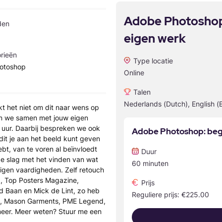
Adobe Photoshop
den
eigen werk
rieën
Type locatie
otoshop
Online
Talen
Nederlands (Dutch), English (
ukt het niet om dit naar wens op
an we samen met jouw eigen
 uur. Daarbij bespreken we ook
Adobe Photoshop: bege
edit je aan het beeld kunt geven
hebt, van te voren al beïnvloedt
Duur
de slag met het vinden van wat
60 minuten
eigen vaardigheden. Zelf retouch
rg, Top Posters Magazine,
Prijs
 Baan en Mick de Lint, zo heb
Reguliere prijs: €225.00
ne, Mason Garments, PME Legend,
meer. Meer weten? Stuur me een