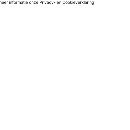
 meer informatie onze
Privacy- en Cookieverklaring
 volgen?
Leraar worden?
at jij kunt leren
Start met lesgeven!
 werkt
Hoe het werkt
aanmelden
Veelgestelde vragen
telde vragen
Gratis aanmelden
inspireren
Service overeenkomst
gsvoorwaarden