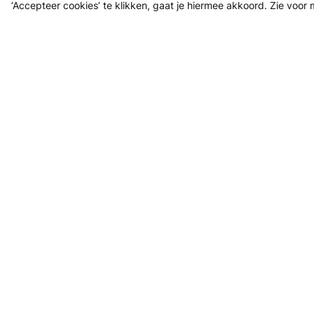
‘Accepteer cookies’ te klikken, gaat je hiermee akkoord. Zie voor
Cursus
Ontdek w
Ons doel is om leren én lesgeven zo
Hoe het
toegankelijk, makkelijk en leuk mogelijk
Gratis 
te maken, voor iedereen. Live en in de
Veelges
buurt.
Laat je 
Boekin
Aanmelden nieuwsbrief