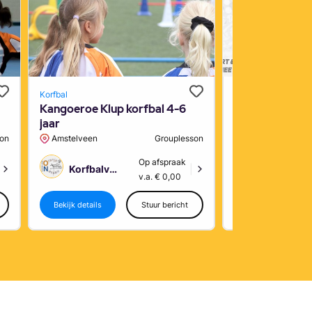
Korfbal
Basketball
Kangoeroe Klup korfbal 4-6
Move it Monda
jaar
son
Amstelveen
Grouplesson
Amstelveen
Op afspraak
Korfbalvereniging Oranje Nassau Amstelveen
Korfbalvereniging Oranje Nassau Amstelveen
|
v.a. € 0,00
Bekijk details
Stuur bericht
Bekijk details