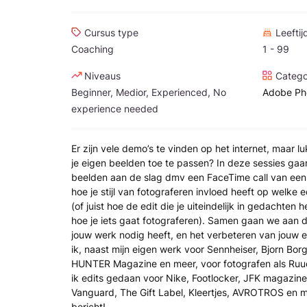
Cursus type
Leeftij
Coaching
1 - 99
Niveaus
Catego
Beginner, Medior, Experienced, No
Adobe Ph
experience needed
Er zijn vele demo’s te vinden op het internet, maar l
je eigen beelden toe te passen? In deze sessies ga
beelden aan de slag dmv een FaceTime call van een
hoe je stijl van fotograferen invloed heeft op welke 
(of juist hoe de edit die je uiteindelijk in gedachten 
hoe je iets gaat fotograferen). Samen gaan we aan 
jouw werk nodig heeft, en het verbeteren van jouw 
ik, naast mijn eigen werk voor Sennheiser, Bjorn Bo
HUNTER Magazine en meer, voor fotografen als Ruud
ik edits gedaan voor Nike, Footlocker, JFK magazi
Vanguard, The Gift Label, Kleertjes, AVROTROS en 
bericht!