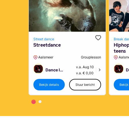
Street dance
Break da
Streetdance
Hiphop 
teens
Aalsmeer
Grouplesson
Aalsm
v.a. Aug 10
Dance Improvement
|
v.a. € 0,00
Bekijk details
Stuur bericht
Bekijk