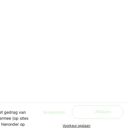
Afwijzen
Accepteren
het gedrag van
ermee (op sites
 hieronder op
Voorkeur opslaan