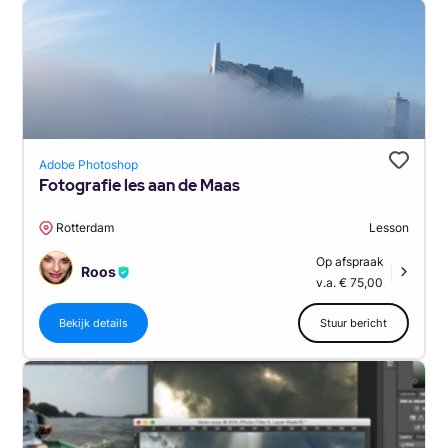
Adobe Photoshop
Fotografie les aan de Maas
Rotterdam
Lesson
Op afspraak
Roos
|
v.a. € 75,00
Bekijk details
Stuur bericht