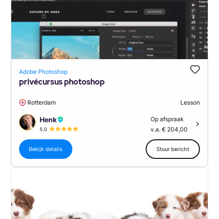
Adobe Photoshop
privécursus photoshop
Rotterdam
Lesson
Henk
Op afspraak
|
v.a. € 204,00
5.0
Bekijk details
Stuur bericht