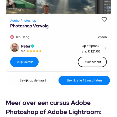
Adobe Photoshop
Photoshop Vervolg
Den Haag
Lesson
Peter
Op afspraak
|
v.a. € 121,00
5.0
Bekijk details
Stuur bericht
Bekijk op de kaart
Bekijk alle 13 resultaten
Meer over een cursus Adobe
Photoshop of Adobe Lightroom: