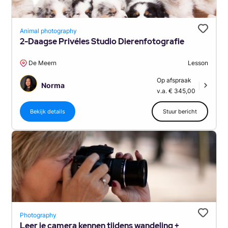
Animal photography
2-Daagse Privéles Studio Dierenfotografie
De Meern
Lesson
Op afspraak
Norma
|
v.a. € 345,00
Bekijk details
Stuur bericht
Photography
Leer je camera kennen tijdens wandeling +