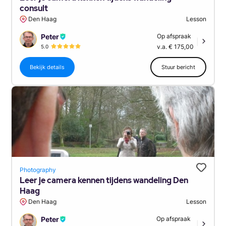
consult
Den Haag
Lesson
Peter
Op afspraak
|
v.a. € 175,00
5.0
Bekijk details
Stuur bericht
Photography
Leer je camera kennen tijdens wandeling Den
Haag
Den Haag
Lesson
Peter
Op afspraak
|