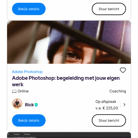
Bekijk details
Stuur bericht
Adobe Photoshop
Adobe Photoshop: begeleiding met jouw eigen
werk
Online
Coaching
Op afspraak
Rick
|
v.a. € 225,00
Bekijk details
Stuur bericht