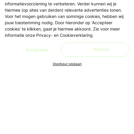
informatievoorziening te verbeteren. Verder kunnen wij je
hiermee (op sites van derden) relevante advertenties tonen.
Voor het mogen gebruiken van sommige cookies, hebben wij
jouw toestemming nodig. Door hieronder op ‘Accepteer
cookies’ te klikken, gaat je hiermee akkoord. Zie voor meer
informatie onze
Privacy- en Cookieverklaring
Afwijzen
Accepteren
Voorkeur opslaan
Ons doel is om leren én lesgeven zo toegankelijk, makkelijk
en leuk mogelijk te maken, voor iedereen. Live en in de buurt.
Aanmelden nieuwsbrief