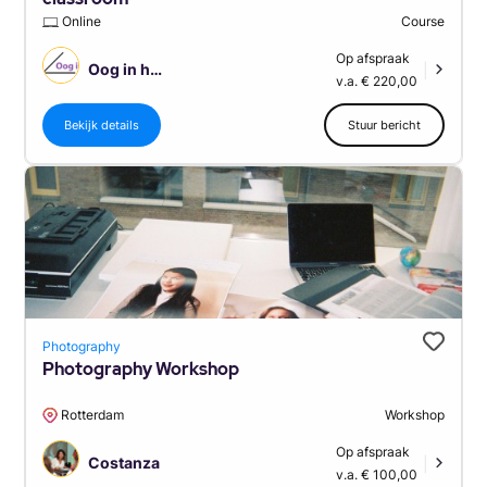
Online
Course
Op afspraak
Oog in het zeil
|
v.a. € 220,00
Bekijk details
Stuur bericht
Photography
Photography Workshop
Rotterdam
Workshop
Op afspraak
Costanza
|
v.a. € 100,00