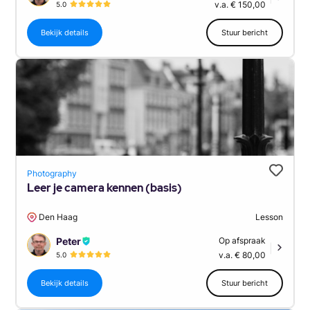
v.a. € 150,00
5.0
Bekijk details
Stuur bericht
Photography
Leer je camera kennen (basis)
Den Haag
Lesson
Peter
Op afspraak
|
v.a. € 80,00
5.0
Bekijk details
Stuur bericht