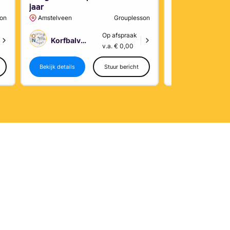
jaar
son
Amstelveen
Grouplesson
Amstelveen
Op afspraak
Korfbalvereniging Oranje Nassau Amstelveen
Korfbalvereniging Oranje Nassau Amstelveen
|
v.a. € 0,00
Bekijk details
Stuur bericht
Bekijk details