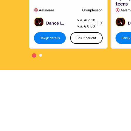
teens
Aalsmeer
Grouplesson
Aalsm
v.a. Aug 10
Dance Improvement
|
v.a. € 0,00
Bekijk details
Stuur bericht
Bekijk