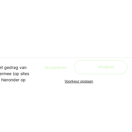
Afwijzen
Accepteren
het gedrag van
ermee (op sites
 hieronder op
Voorkeur opslaan
Algemeen
Altijd live, bij jou in de buurt
Over ons