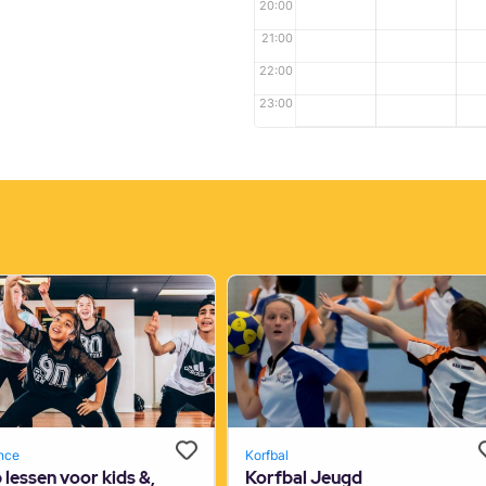
20:00
21:00
22:00
23:00
nce
Korfbal
lessen voor kids &,
Korfbal Jeugd