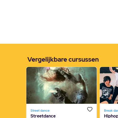
Vergelijkbare cursussen
Street dance
Break da
Streetdance
Hiphop 