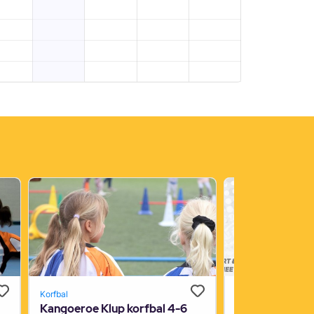
Korfbal
Basketball
Kangoeroe Klup korfbal 4-6
Move it Monda