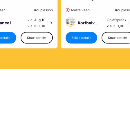
eer
Grouplesson
Amstelveen
Grouples
v.a. Aug 10
Op afspraak
Dance Improvement
Korfbalvereniging Oranje Nassau Amstelveen
|
|
v.a. € 0,00
v.a. € 0,00
 details
Stuur bericht
Bekijk details
Stuur bericht