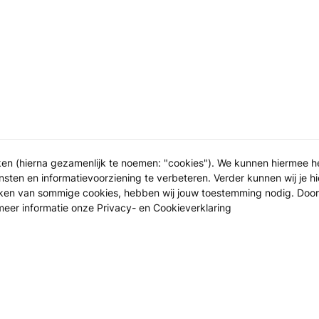
ken (hierna gezamenlijk te noemen: "cookies"). We kunnen hiermee 
sten en informatievoorziening te verbeteren. Verder kunnen wij je hi
iken van sommige cookies, hebben wij jouw toestemming nodig. Door
 meer informatie onze
Privacy- en Cookieverklaring
 volgen?
Leraar worden?
at jij kunt leren
Start met lesgeven!
 werkt
Hoe het werkt