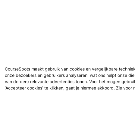
CourseSpots maakt gebruik van cookies en vergelijkbare technie
onze bezoekers en gebruikers analyseren, wat ons helpt onze dien
van derden) relevante advertenties tonen. Voor het mogen gebru
‘Accepteer cookies’ te klikken, gaat je hiermee akkoord. Zie voor
Cursus
Ontdek w
Ons doel is om leren én lesgeven zo
Hoe het