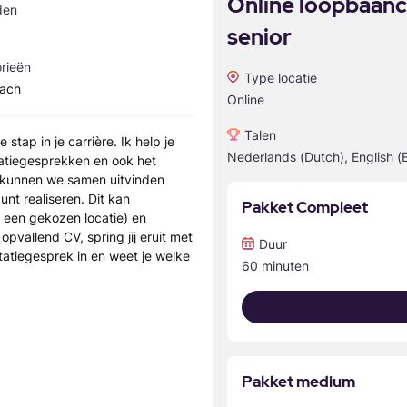
Online loopbaanc
den
senior
rieën
Type locatie
oach
Online
Talen
stap in je carrière. Ik help je
Nederlands (Dutch), English (
itatiegesprekken en ook het
 kunnen we samen uitvinden
unt realiseren. Dit kan
Pakket Compleet
p een gekozen locatie) en
 opvallend CV, spring jij eruit met
Duur
itatiegesprek in en weet je welke
60 minuten
Pakket medium