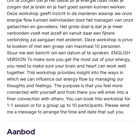
Om te zorgen dat je het beste uit je energie haalt moet je
zorgen dat je brein en je hart goed samen kunnen werken.
Deze workshop geeft inzicht in de manieren waarop we onze
energie flow kunnen beïnvloeden door het managen van onze
gedachten en gevoelens. Het grote doel is dat je je meer
verbonden voelt met jezelf en vanuit daar een fijnere
verbinding zal aangaan met anderen. Deze workshop is prive
te boeken of met een groep van maximaal 10 personen.
Stuur me een bericht om een datum af te spreken. ENGLISH
VERSION To make sure you get the most out of your energy,
you need to make sure your brain and heart can work well
together. This workshop provides insight into the ways in
which we can influence our energy flow by managing our
thoughts and feelings. The purpose is that you feel more
connected with yourself and from there you will enter into a
finer connection with others. You can book this workshop for
1-1 session or for a group up to 10 participants. Please send
me a message to arrange the time and date that suit you.
Aanbod