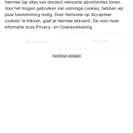
hiermee (op sites van derden) relevante advertenties tonen.
Voor het mogen gebruiken van sommige cookies, hebben wij
jouw toestemming nodig. Door hieronder op ‘Accepteer
cookies’ te klikken, gaat je hiermee akkoord. Zie voor meer
informatie onze
Privacy- en Cookieverklaring
Afwijzen
Accepteren
Voorkeur opslaan
Ons doel is om leren én lesgeven zo toegankelijk, makkelijk
en leuk mogelijk te maken, voor iedereen. Live en in de buurt.
Aanmelden nieuwsbrief