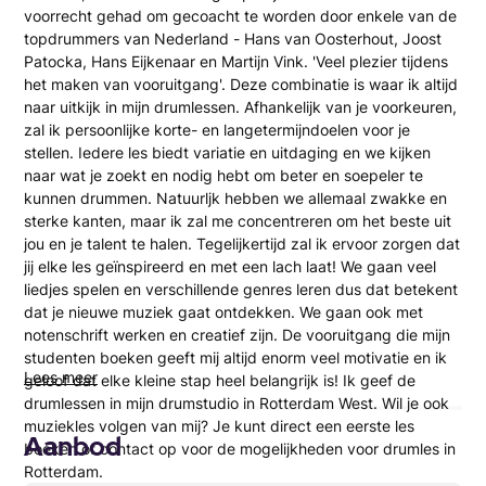
voorrecht gehad om gecoacht te worden door enkele van de
topdrummers van Nederland - Hans van Oosterhout, Joost
Patocka, Hans Eijkenaar en Martijn Vink. 'Veel plezier tijdens
het maken van vooruitgang'. Deze combinatie is waar ik altijd
naar uitkijk in mijn drumlessen. Afhankelijk van je voorkeuren,
zal ik persoonlijke korte- en langetermijndoelen voor je
stellen. Iedere les biedt variatie en uitdaging en we kijken
naar wat je zoekt en nodig hebt om beter en soepeler te
kunnen drummen. Natuurljk hebben we allemaal zwakke en
sterke kanten, maar ik zal me concentreren om het beste uit
jou en je talent te halen. Tegelijkertijd zal ik ervoor zorgen dat
jij elke les geïnspireerd en met een lach laat! We gaan veel
liedjes spelen en verschillende genres leren dus dat betekent
dat je nieuwe muziek gaat ontdekken. We gaan ook met
notenschrift werken en creatief zijn. De vooruitgang die mijn
studenten boeken geeft mij altijd enorm veel motivatie en ik
Lees meer
geloof dat elke kleine stap heel belangrijk is! Ik geef de
drumlessen in mijn drumstudio in Rotterdam West. Wil je ook
muziekles volgen van mij? Je kunt direct een eerste les
Aanbod
boeken of contact op voor de mogelijkheden voor drumles in
Rotterdam.