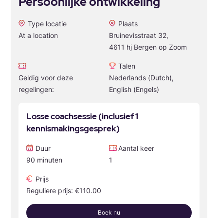
Persoonlijke ontwikkeling
Type locatie
Plaats
At a location
Bruinevisstraat 32,
4611 hj Bergen op Zoom
Talen
Geldig voor deze
Nederlands (Dutch),
regelingen:
English (Engels)
Losse coachsessie (inclusief 1
kennismakingsgesprek)
Duur
Aantal keer
90 minuten
1
Prijs
Reguliere prijs: €110.00
Boek nu