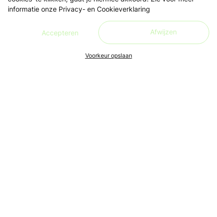
informatie onze
Privacy- en Cookieverklaring
Afwijzen
Accepteren
Voorkeur opslaan
Ons doel is om leren én lesgeven zo toegankelijk, makkelijk
en leuk mogelijk te maken, voor iedereen. Live en in de buurt.
Aanmelden nieuwsbrief