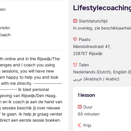
Lifestylecoaching 
den
Startdatum/tijd
rieën
In overleg, zie beschikbaarhe
 Coach
Plaats
Mandolinestraat 47,
2287ET Rijswijk
h online and in the Rijswijk/The
llenges and I coach you using
Talen
 sessions, you will have new
Nederlands (Dutch), English (E
I am happy to help you and look
عربي (Arabisch / Arabic)
with me directly. ----------------
----------- Ik bied personal
1 lesson
geving van Rijswijk/Den Haag.
n en ik coach je aan de hand van
Duur
 sessies beschik jij over nieuwe
f te gaan. Ik help je graag verder
60 minuten
 direct een eerste sessie boeken.
Prijs