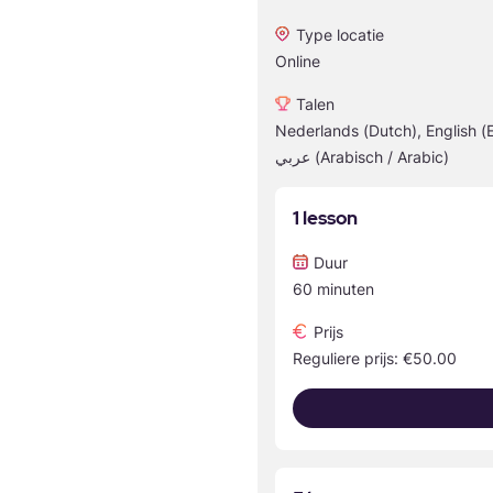
Type locatie
Online
Talen
Nederlands (Dutch), English (E
عربي (Arabisch / Arabic)
1 lesson
Duur
60 minuten
Prijs
Reguliere prijs: €50.00