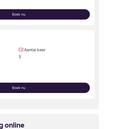
Boek nu
Aantal keer
5
Boek nu
g online