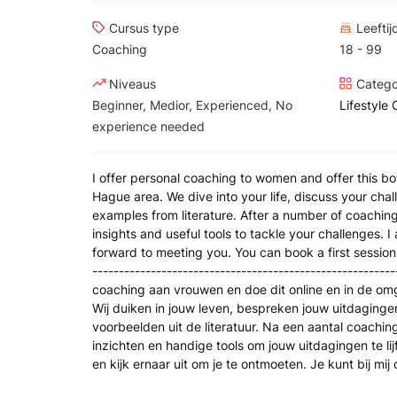
Cursus type
Leeftij
Coaching
18 - 99
Niveaus
Catego
Beginner, Medior, Experienced, No
Lifestyle
experience needed
I offer personal coaching to women and offer this bot
Hague area. We dive into your life, discuss your cha
examples from literature. After a number of coaching
insights and useful tools to tackle your challenges. 
forward to meeting you. You can book a first session 
--------------------------------------------------------
coaching aan vrouwen en doe dit online en in de om
Wij duiken in jouw leven, bespreken jouw uitdaginge
voorbeelden uit de literatuur. Na een aantal coaching
inzichten en handige tools om jouw uitdagingen te lij
en kijk ernaar uit om je te ontmoeten. Je kunt bij mij