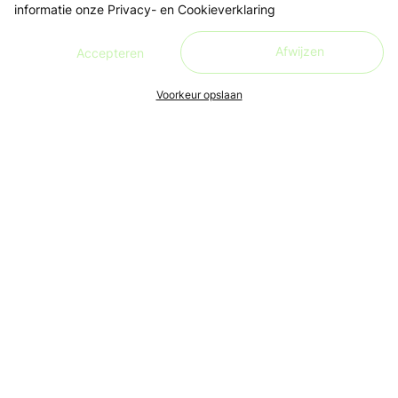
informatie onze
Privacy- en Cookieverklaring
Afwijzen
Accepteren
Voorkeur opslaan
Ons doel is om leren én lesgeven zo toegankelijk, makkelijk
en leuk mogelijk te maken, voor iedereen. Live en in de buurt.
Aanmelden nieuwsbrief