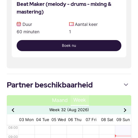
Beat Maker (melody - drums - mixing &
mastering)
Duur
Aantal keer
60 minuten
1
Boek nu
Partner beschikbaarheid
Week
Maand
Week 32 (Aug 2026)
03 Mon
04 Tue
05 Wed
06 Thu
07 Fri
08 Sat
09 Sun
08:00
09:00