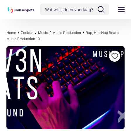
Home
Zoeken
Music
Music Production
Rap, Hip-Hop Beats:
Music Production 101