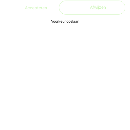
Afwijzen
Accepteren
Voorkeur opslaan
Ons doel is om leren én lesgeven zo toegankelijk, makkelijk
en leuk mogelijk te maken, voor iedereen. Live en in de buurt.
Aanmelden nieuwsbrief