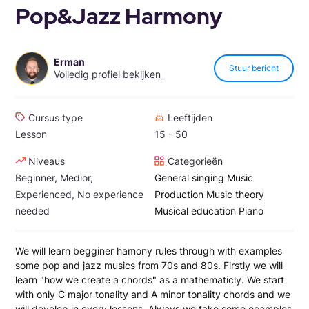
Pop&Jazz Harmony
Erman
Stuur bericht
Volledig profiel bekijken
Cursus type
Leeftijden
Lesson
15 - 50
Niveaus
Categorieën
Beginner, Medior,
General singing
Music
Experienced, No experience
Production
Music theory
needed
Musical education
Piano
We will learn begginer hamony rules through with examples
some pop and jazz musics from 70s and 80s. Firstly we will
learn "how we create a chords" as a mathematicly. We start
with only C major tonality and A minor tonality chords and we
will develop in every lessons. Always we take some ecamples