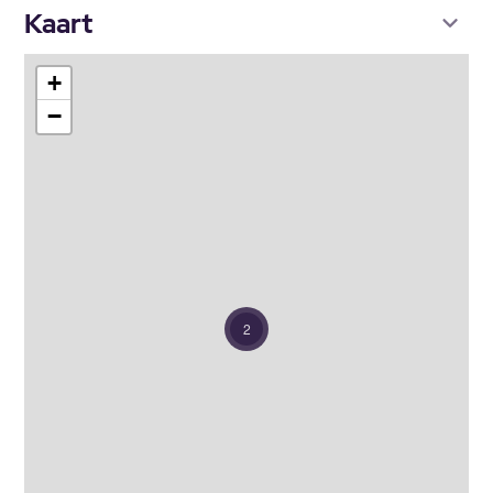
Kaart
+
−
2