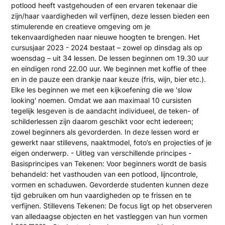
potlood heeft vastgehouden of een ervaren tekenaar die
zijn/haar vaardigheden wil verfijnen, deze lessen bieden een
stimulerende en creatieve omgeving om je
tekenvaardigheden naar nieuwe hoogten te brengen. Het
cursusjaar 2023 - 2024 bestaat – zowel op dinsdag als op
woensdag – uit 34 lessen. De lessen beginnen om 19.30 uur
en eindigen rond 22.00 uur. We beginnen met koffie of thee
en in de pauze een drankje naar keuze (fris, wijn, bier etc.).
Elke les beginnen we met een kijkoefening die we 'slow
looking' noemen. Omdat we aan maximaal 10 cursisten
tegelijk lesgeven is de aandacht individueel, de teken- of
schilderlessen zijn daarom geschikt voor echt iedereen;
zowel beginners als gevorderden. In deze lessen word er
gewerkt naar stillevens, naaktmodel, foto’s en projecties of je
eigen onderwerp. - Uitleg van verschillende principes -
Basisprincipes van Tekenen: Voor beginners wordt de basis
behandeld: het vasthouden van een potlood, lijncontrole,
vormen en schaduwen. Gevorderde studenten kunnen deze
tijd gebruiken om hun vaardigheden op te frissen en te
verfijnen. Stillevens Tekenen: De focus ligt op het observeren
van alledaagse objecten en het vastleggen van hun vormen