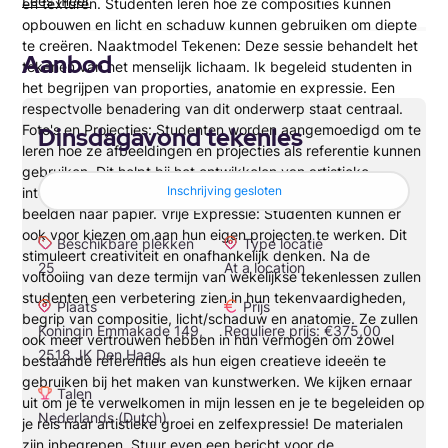
Lees meer
en texturen. Studenten leren hoe ze composities kunnen
opbouwen en licht en schaduw kunnen gebruiken om diepte
te creëren. Naaktmodel Tekenen: Deze sessie behandelt het
Aanbod
tekenen van het menselijk lichaam. Ik begeleid studenten in
het begrijpen van proporties, anatomie en expressie. Een
respectvolle benadering van dit onderwerp staat centraal.
Foto's en Projecties: Studenten worden aangemoedigd om te
Dinsdagavond tekenles
leren hoe ze afbeeldingen en projecties als referentie kunnen
gebruiken. Dit helpt bij het ontwikkelen van artistieke
Inschrijving gesloten
interpretatie en vaardigheden voor het overbrengen van
beelden naar papier. Vrije Expressie: Studenten kunnen er
ook voor kiezen om aan hun eigen projecten te werken. Dit
Beschikbare plekken
Type locatie
stimuleert creativiteit en onafhankelijk denken. Na de
25
At a location
voltooiing van deze termijn van wekelijkse tekenlessen zullen
studenten een verbetering zien in hun tekenvaardigheden,
Plaats
Prijs
begrip van compositie, licht/schaduw en anatomie. Ze zullen
Koningin Emmakade 149,
Reguliere prijs: €375,00
ook meer vertrouwen hebben in hun vermogen om zowel
2518 JK Den Haag
bestaande referenties als hun eigen creatieve ideeën te
gebruiken bij het maken van kunstwerken. We kijken ernaar
Talen
uit om je te verwelkomen in mijn lessen en je te begeleiden op
Nederlands (Dutch)
je reis naar artistieke groei en zelfexpressie! De materialen
zijn inbegrepen. Stuur even een bericht voor de