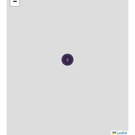
−
2
Leaflet