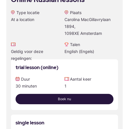
Type locatie
Plaats
At a location
Carolina MacGillavrylaan
1894,
1098XE Amsterdam
Talen
Geldig voor deze
English (Engels)
regelingen:
trial lesson (online)
Duur
Aantal keer
30 minuten
1
Boek nu
single lesson