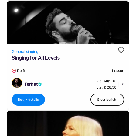
General singing
Singing for All Levels
Delft
Lesson
v.a. Aug 10
Ferhat
|
v.a. € 28,50
Bekijk details
Stuur bericht