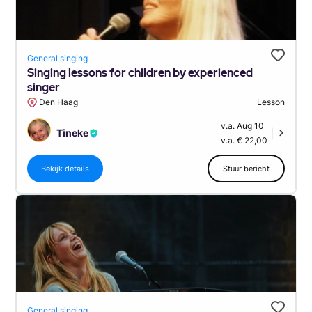
General singing
Singing lessons for children by experienced
singer
Den Haag
Lesson
v.a. Aug 10
Tineke
|
v.a. € 22,00
Bekijk details
Stuur bericht
General singing