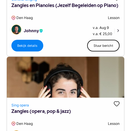
Zangles en Pianoles (Jezelf Begeleiden op Piano)
Den Haag
Lesson
v.a. Aug 9
Johnny
|
v.a. € 25,00
Bekijk details
Stuur bericht
Sing opera
Zangles (opera, pop & jazz)
Den Haag
Lesson