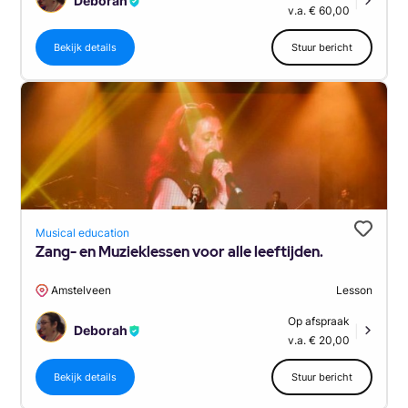
Deborah
|
v.a. € 60,00
Bekijk details
Stuur bericht
Musical education
Zang- en Muzieklessen voor alle leeftijden.
Amstelveen
Lesson
Op afspraak
Deborah
|
v.a. € 20,00
Bekijk details
Stuur bericht