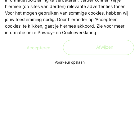
hiermee (op sites van derden) relevante advertenties tonen.
Voor het mogen gebruiken van sommige cookies, hebben wij
jouw toestemming nodig. Door hieronder op ‘Accepteer
cookies’ te klikken, gaat je hiermee akkoord. Zie voor meer
informatie onze
Privacy- en Cookieverklaring
Afwijzen
Accepteren
Voorkeur opslaan
Ons doel is om leren én lesgeven zo toegankelijk, makkelijk
en leuk mogelijk te maken, voor iedereen. Live en in de buurt.
Aanmelden nieuwsbrief