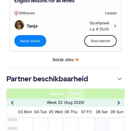
English lessons for all levels
Bilthoven
Lesson
Op afspraak
Tanja
|
v.a. € 25,00
Bekijk details
Stuur bericht
Bekijk alles
Partner beschikbaarheid
Week
Maand
Week 32 (Aug 2026)
03 Mon
04 Tue
05 Wed
06 Thu
07 Fri
08 Sat
09 Sun
08:00
09:00