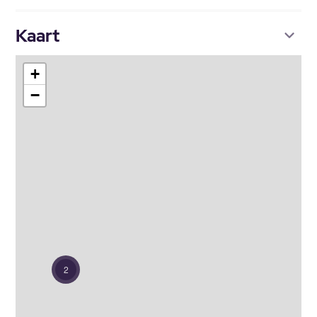
Kaart
+
−
2