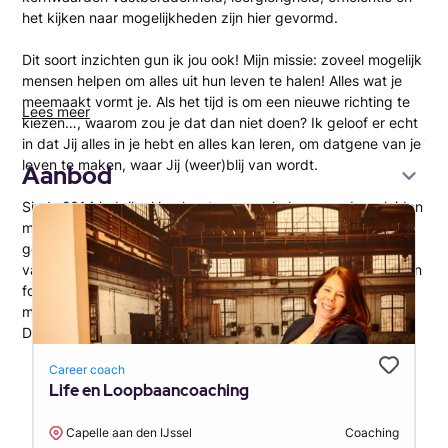
het kijken naar mogelijkheden zijn hier gevormd.
Dit soort inzichten gun ik jou ook! Mijn missie: zoveel mogelijk
mensen helpen om alles uit hun leven te halen! Alles wat je
meemaakt vormt je. Als het tijd is om een nieuwe richting te
Lees meer
kiezen…, waarom zou je dat dan niet doen? Ik geloof er echt
in dat Jij alles in je hebt en alles kan leren, om datgene van je
leven te maken, waar Jij (weer)blij van wordt.
Aanbod
Sinds 2014 heb ik al heel wat mensen heb mogen begeleiden
met hun vraagstuk. Vaak is er stress, onrust en kan je niet
goed doorgronden waar het probleem ligt. Door het stellen
van de juiste vragen breng ik je bewustwording, overzicht en
focus op wat je echt wil. Je kunt je keuzes makkelijker
maken, je tijd goed besteden, en meer uit je leven halen.
Daar word ik dan ook weer blij van!
Career coach
Life en Loopbaancoaching
Capelle aan den IJssel
Coaching