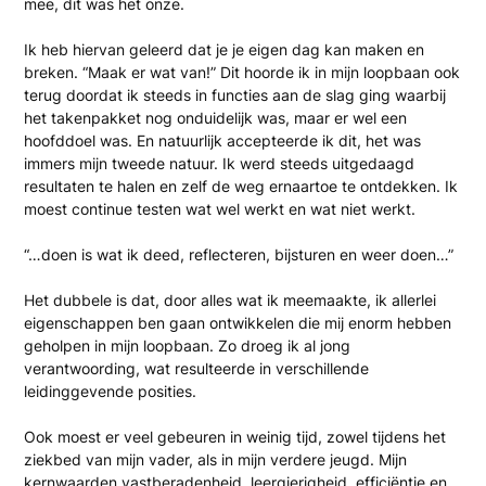
mee, dit was het onze.
Ik heb hiervan geleerd dat je je eigen dag kan maken en
breken. “Maak er wat van!” Dit hoorde ik in mijn loopbaan ook
terug doordat ik steeds in functies aan de slag ging waarbij
het takenpakket nog onduidelijk was, maar er wel een
hoofddoel was. En natuurlijk accepteerde ik dit, het was
immers mijn tweede natuur. Ik werd steeds uitgedaagd
resultaten te halen en zelf de weg ernaartoe te ontdekken. Ik
moest continue testen wat wel werkt en wat niet werkt.
“…doen is wat ik deed, reflecteren, bijsturen en weer doen…”
Het dubbele is dat, door alles wat ik meemaakte, ik allerlei
eigenschappen ben gaan ontwikkelen die mij enorm hebben
geholpen in mijn loopbaan. Zo droeg ik al jong
verantwoording, wat resulteerde in verschillende
leidinggevende posities.
Ook moest er veel gebeuren in weinig tijd, zowel tijdens het
ziekbed van mijn vader, als in mijn verdere jeugd. Mijn
kernwaarden vastberadenheid, leergierigheid, efficiëntie en