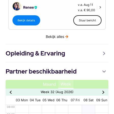
v.a. Aug 11
Renee
|
v.a. € 90,00
Bekijk details
Stuur bericht
Bekijk alles
Opleiding & Ervaring
Partner beschikbaarheid
Week
Maand
Week 32 (Aug 2026)
03 Mon
04 Tue
05 Wed
06 Thu
07 Fri
08 Sat
09 Sun
08:00