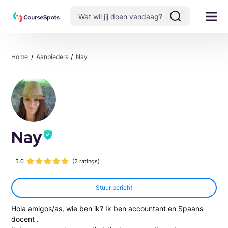
Home
Aanbieders
Nay
Nay
5.0
(2 ratings)
Stuur bericht
Hola amigos/as, wie ben ik? Ik ben accountant en Spaans
docent .