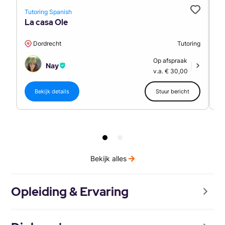
Tutoring Spanish
Tu
La casa Ole
S
Dordrecht
Tutoring
Op afspraak
Nay
|
v.a. € 30,00
Bekijk details
Stuur bericht
Bekijk alles
Opleiding & Ervaring