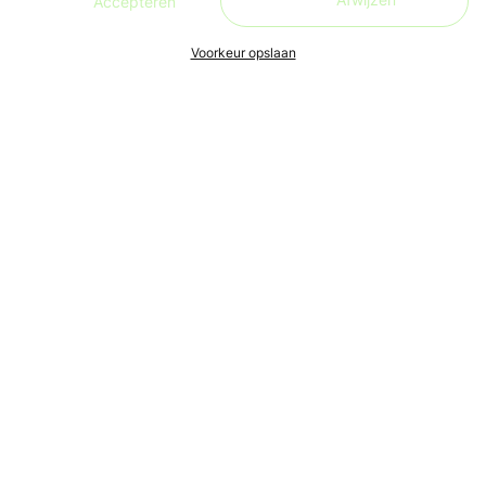
Accepteren
Voorkeur opslaan
Ons doel is om leren én lesgeven zo toegankelijk, makkelijk
en leuk mogelijk te maken, voor iedereen. Live en in de buurt.
Aanmelden nieuwsbrief