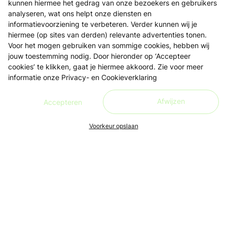
kunnen hiermee het gedrag van onze bezoekers en gebruikers
analyseren, wat ons helpt onze diensten en
informatievoorziening te verbeteren. Verder kunnen wij je
hiermee (op sites van derden) relevante advertenties tonen.
Voor het mogen gebruiken van sommige cookies, hebben wij
jouw toestemming nodig. Door hieronder op ‘Accepteer
cookies’ te klikken, gaat je hiermee akkoord. Zie voor meer
informatie onze
Privacy- en Cookieverklaring
Afwijzen
Accepteren
Voorkeur opslaan
Ons doel is om leren én lesgeven zo toegankelijk, makkelijk
en leuk mogelijk te maken, voor iedereen. Live en in de buurt.