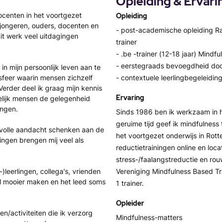
Opleiding & Ervari
ocenten in het voortgezet
Opleiding
t jongeren, ouders, docenten en
- post-academische opleiding
it werk veel uitdagingen
trainer
- .be -trainer (12-18 jaar) Mindfu
- eerstegraads bevoegdheid doce
in mijn persoonlijk leven aan te
sfeer waarin mensen zichzelf
- contextuele leerlingbegeleiding
Verder deel ik graag mijn kennis
Ervaring
elijk mensen de gelegenheid
engen.
Sinds 1986 ben ik werkzaam in h
geruime tijd geef ik mindfulness
 volle aandacht schenken aan de
het voortgezet onderwijs in Rott
lingen brengen mij veel als
reductietrainingen online en loca
stress-/faalangstreductie en rou
)leerlingen, collega's, vrienden
Vereniging Mindfulness Based Tr
l mooier maken en het leed soms
1 trainer.
Opleider
n/activiteiten die ik verzorg
Mindfulness-matters