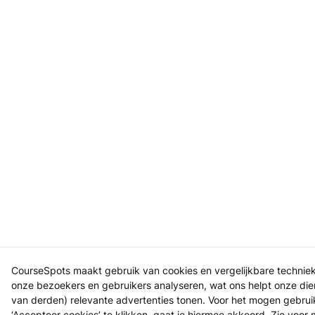
CourseSpots maakt gebruik van cookies en vergelijkbare technie
onze bezoekers en gebruikers analyseren, wat ons helpt onze dien
van derden) relevante advertenties tonen. Voor het mogen gebru
‘Accepteer cookies’ te klikken, gaat je hiermee akkoord. Zie voor