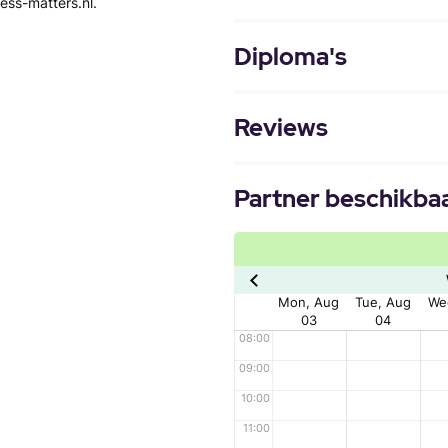
ness-matters.nl.
Diploma's
Reviews
Partner beschikba
Mon, Aug
Tue, Aug
We
03
04
08:00
09:00
10:00
11:00