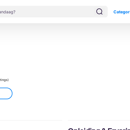
Categor
atings)