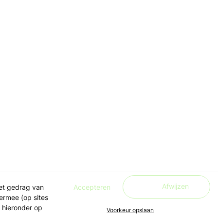
Afwijzen
Accepteren
het gedrag van
ermee (op sites
 hieronder op
Voorkeur opslaan