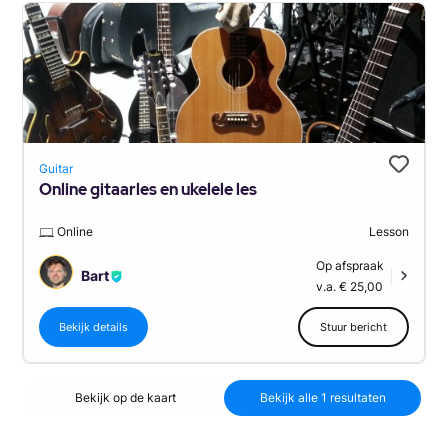
Guitar
Online gitaarles en ukelele les
Online
Lesson
Op afspraak
Bart
|
v.a. € 25,00
Bekijk details
Stuur bericht
Bekijk op de kaart
Bekijk alle 1 resultaten