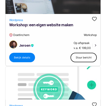
Wordpress
Workshop: een eigen website maken
Doetinchem
Workshop
Op afspraak
Jeroen
|
v.a. € 199,00
Bekijk details
Stuur bericht
Wordpress