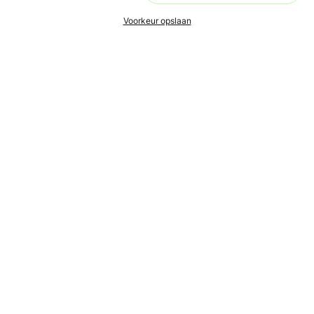
Voorkeur opslaan
Ons doel is om leren én lesgeven zo toegankelijk, makkelijk
en leuk mogelijk te maken, voor iedereen. Live en in de buurt.
Aanmelden nieuwsbrief